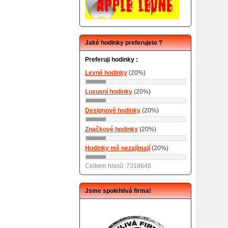
Jaké hodinky preferujete ?
Preferuji hodinky :
Levné hodinky
(20%)
Luxusní hodinky
(20%)
Designové hodinky
(20%)
Značkové hodinky
(20%)
Hodinky mě nezajímají
(20%)
Celkem hlasů: 7318648
Jsme spolehlivá firma!