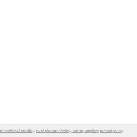
né manžetové knoflíčky
,
l
evné překlady němčiny, italštiny, angličtiny
dámské paruky