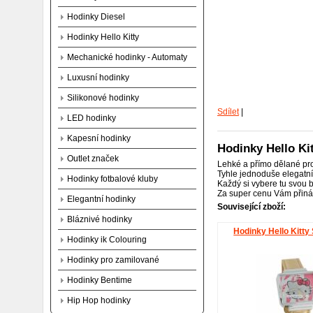
Hodinky Diesel
Hodinky Hello Kitty
Mechanické hodinky - Automaty
Luxusní hodinky
Silikonové hodinky
Sdílet
|
LED hodinky
Kapesní hodinky
Hodinky Hello Ki
Outlet značek
Lehké a přímo dělané pro
Tyhle jednoduše elegatní h
Hodinky fotbalové kluby
Každý si vybere tu svou 
Za super cenu Vám přin
Elegantní hodinky
Související zboží:
Bláznivé hodinky
Hodinky Hello Kitty
Hodinky ik Colouring
Hodinky pro zamilované
Hodinky Bentime
Hip Hop hodinky