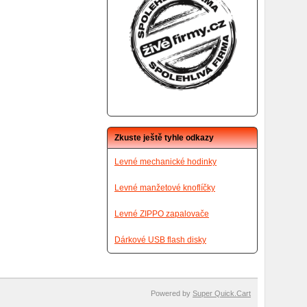
Zkuste ještě tyhle odkazy
Levné mechanické hodinky
Levné manžetové knoflíčky
Levné ZIPPO zapalovače
Dárkové USB flash disky
Powered by
Super Quick.Cart