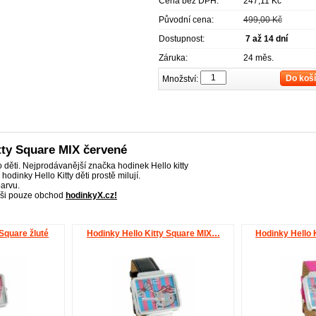
Cena bez DPH:
247,11 Kč
Původní cena:
499,00 Kč
Dostupnost:
7 až 14 dní
Záruka:
24 měs.
Do koš
Množství:
tty Square MIX červené
 děti. Nejprodávanější značka hodinek Hello kitty
odinky Hello Kitty děti prostě milují.
barvu.
áši pouze obchod
hodinkyX.cz!
 Square žluté
Hodinky Hello Kitty Square MIX…
Hodinky Hello 