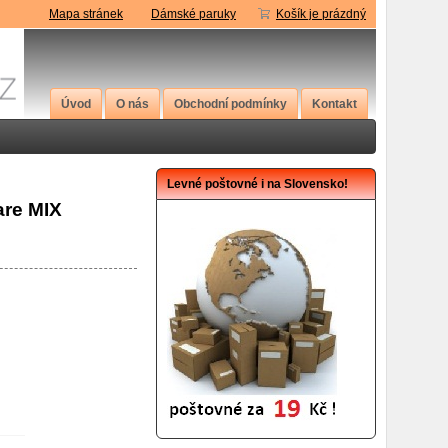
Mapa stránek
Dámské paruky
Košík je prázdný
Úvod
O nás
Obchodní podmínky
Kontakt
Levné poštovné i na Slovensko!
are MIX