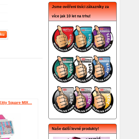
Jsme ověřeni tisíci zákazníky za
více jak 10 let na trhu!
íku
Kitty Square MIX…
Naše další levné produkty!